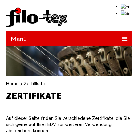
Menü
Home
Unternehmen
Lagersortiment
Home
> Zertifikate
Verkaufspersonal
ZERTIFIKATE
Zertifikate
Auf dieser Seite finden Sie verschiedene Zertifikate, die Sie
Kontakt
sich gerne auf Ihrer EDV zur weiteren Verwendung
abspeichern können.